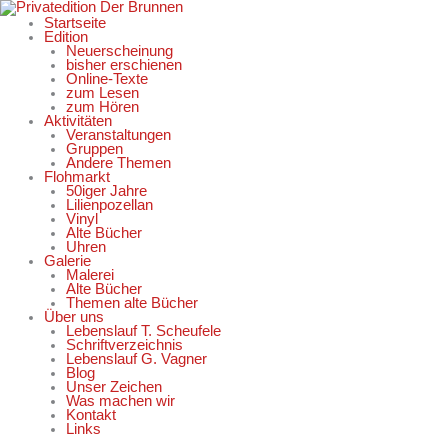
Zum
Inhalt
Startseite
springen
Edition
Neuerscheinung
bisher erschienen
Online-Texte
zum Lesen
zum Hören
Aktivitäten
Veranstaltungen
Gruppen
Andere Themen
Flohmarkt
50iger Jahre
Lilienpozellan
Vinyl
Alte Bücher
Uhren
Galerie
Malerei
Alte Bücher
Themen alte Bücher
Über uns
Lebenslauf T. Scheufele
Schriftverzeichnis
Lebenslauf G. Vagner
Blog
Unser Zeichen
Was machen wir
Kontakt
Links