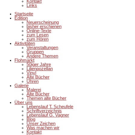
Kontakt
Links
Startseite
Edition
Neuerscheinung
bisher erschienen
Online-Texte
zum Lesen
zum Hören
Aktivitäten
Veranstaltungen
Gruppen
Andere Themen
Flohmarkt
50iger Jahre
Lilienpozellan
Vinyl
Alte Bücher
Uhren
Galerie
Malerei
Alte Bücher
Themen alte Bücher
Über uns
Lebenslauf T. Scheufele
Schriftverzeichnis
Lebenslauf G. Vagner
Blog
Unser Zeichen
Was machen wir
Kontakt