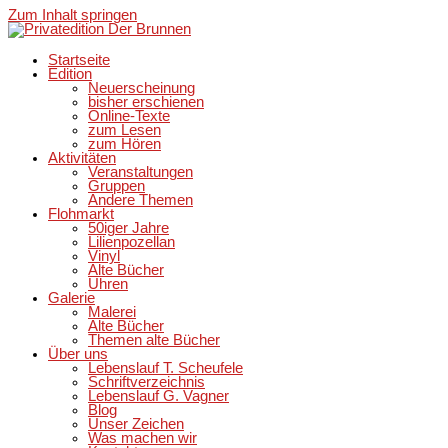
Zum Inhalt springen
Startseite
Edition
Neuerscheinung
bisher erschienen
Online-Texte
zum Lesen
zum Hören
Aktivitäten
Veranstaltungen
Gruppen
Andere Themen
Flohmarkt
50iger Jahre
Lilienpozellan
Vinyl
Alte Bücher
Uhren
Galerie
Malerei
Alte Bücher
Themen alte Bücher
Über uns
Lebenslauf T. Scheufele
Schriftverzeichnis
Lebenslauf G. Vagner
Blog
Unser Zeichen
Was machen wir