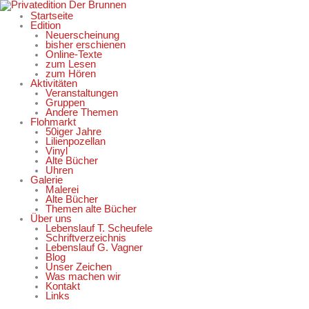
Zum
Inhalt
Startseite
springen
Edition
Neuerscheinung
bisher erschienen
Online-Texte
zum Lesen
zum Hören
Aktivitäten
Veranstaltungen
Gruppen
Andere Themen
Flohmarkt
50iger Jahre
Lilienpozellan
Vinyl
Alte Bücher
Uhren
Galerie
Malerei
Alte Bücher
Themen alte Bücher
Über uns
Lebenslauf T. Scheufele
Schriftverzeichnis
Lebenslauf G. Vagner
Blog
Unser Zeichen
Was machen wir
Kontakt
Links